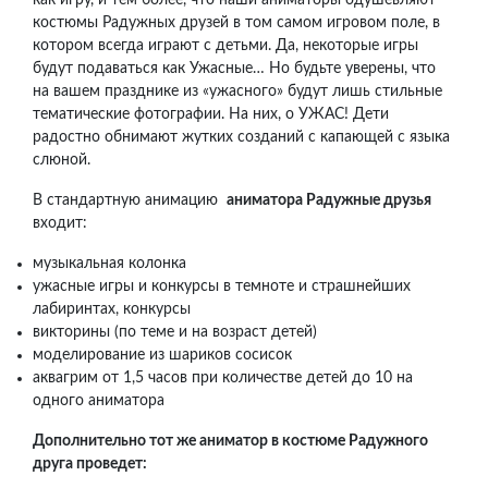
как игру, и тем более, что наши аниматоры одушевляют
костюмы Радужных друзей в том самом игровом поле, в
котором всегда играют с детьми. Да, некоторые игры
будут подаваться как Ужасные… Но будьте уверены, что
на вашем празднике из «ужасного» будут лишь стильные
тематические фотографии. На них, о УЖАС! Дети
радостно обнимают жутких созданий с капающей с языка
слюной.
В стандартную анимацию
аниматора Радужные друзья
входит:
музыкальная колонка
ужасные игры и конкурсы в темноте и страшнейших
лабиринтах, конкурсы
викторины (по теме и на возраст детей)
моделирование из шариков сосисок
аквагрим от 1,5 часов при количестве детей до 10 на
одного аниматора
Дополнительно тот же аниматор в костюме Радужного
друга проведет: