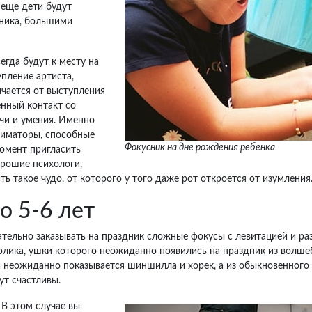
 еще дети будут
бника, большими
гда будут к месту на
пление артиста,
чается от выступления
енный контакт со
чи и умения. Именно
ниматоры, способные
Фокусник на дне рождения ребенка
момент пригласить
орошие психологи,
такое чудо, от которого у того даже рот откроется от изумления
о 5-6 лет
ательно заказывать на праздник сложные фокусы с левитацией и р
лика, ушки которого неожиданно появились на праздник из волшеб
и неожиданно показывается шиншилла и хорек, а из обыкновенного 
ут счастливы.
. В этом случае вы