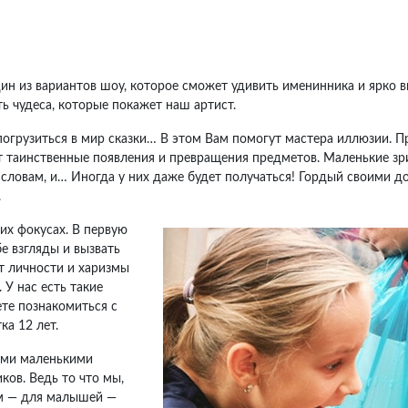
ин из вариантов шоу, которое сможет удивить именинника и ярко 
ть чудеса, которые покажет наш артист.
погрузиться в мир сказки… В этом Вам помогут мастера иллюзии. П
ут таинственные появления и превращения предметов. Маленькие з
словам, и… Иногда у них даже будет получаться! Гордый своими д
.
их фокусах. В первую
е взгляды и вызвать
т личности и харизмы
 У нас есть такие
те познакомиться с
а 12 лет.
ими маленькими
ов. Ведь то что мы,
ом — для малышей —