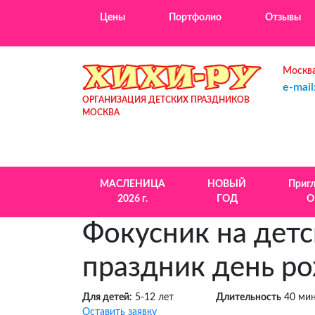
Цены
Портфолио
Отзывы
Москва
e-mail
ОРГАНИЗАЦИЯ ДЕТСКИХ ПРАЗДНИКОВ
МОСКВА
МАСЛЕНИЦА
НОВЫЙ
Приг
2026 г.
ГОД
О
Фокусник на дет
праздник день р
Для детей:
5-12 лет
Длительность
40 ми
Оставить заявку