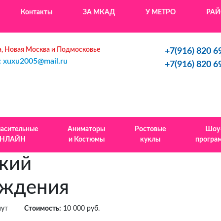
Контакты
ЗА МКАД
У МЕТРО
РА
, Новая Москва и Подмосковье
+7(916) 820 6
: xuxu2005@mail.ru
+7(916) 820 6
ласительные
Аниматоры
Ростовые
Шоу
НЛАЙН
и Костюмы
куклы
програ
ский
ождения
нут
Стоимость:
10 000 руб.