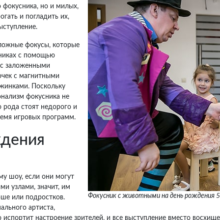
 фокусника, но и милых,
гать и погладить их,
ыступление.
ложные фокусы, которые
никах с помощью
 с заложенными
очек с магнитными
жинками. Поскольку
онализм фокусника не
 рода стоят недорого и
емя игровых программ.
ждения
у шоу, если они могут
и узлами, значит, им
Фокусник с животными на день рождения 5
рше или подростков.
ального артиста,
 испортит настроение зрителей, и все выступление вместо восхищ