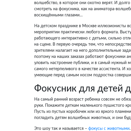
волшебство, в которое они охотно верят. И долго
смотреть на фокусника, как на аниматора-волше
восхищёнными глазами…
На детском празднике в Москве иллюзионисты все
мероприятии практически любого формата. Высту
работающего интерактивно с детьми, сильно отли
на сцене. В первую очередь тем, что непосредств
зрителями налагает на него дополнительные зада
поэтому на наших заказах работают фокусники а
уловить настроение публики, и в самый нужный 
самого нетерпеливого в качестве ассистента. И х
умеющие перед самым носом подростка совершить 
Фокусник для детей д
На самый ранний возраст ребенка совсем не обяз
руки. Покажите деткам маленького пушистого кро
Пусть из пустых коробочек или из яркого пламен
погладить детям волшебных животных, и они буд
Это шоу так и называется –
фокусы с животными