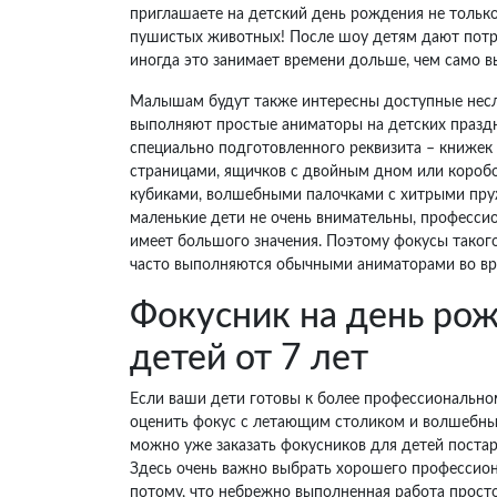
приглашаете на детский день рождения не только
пушистых животных! После шоу детям дают потро
иногда это занимает времени дольше, чем само в
Малышам будут также интересны доступные нес
выполняют простые аниматоры на детских празд
специально подготовленного реквизита – книжек
страницами, ящичков с двойным дном или короб
кубиками, волшебными палочками с хитрыми пру
маленькие дети не очень внимательны, професси
имеет большого значения. Поэтому фокусы такого
часто выполняются обычными аниматорами во вр
Фокусник на день ро
детей от 7 лет
Если ваши дети готовы к более профессиональном
оценить фокус с летающим столиком и волшебным
можно уже заказать фокусников для детей поста
Здесь очень важно выбрать хорошего профессион
потому, что небрежно выполненная работа просто