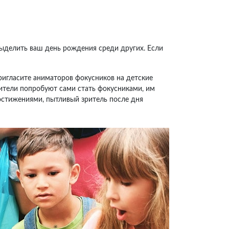
выделить ваш день рождения среди других. Если
ригласите аниматоров фокусников на детские
рители попробуют сами стать фокусниками, им
остижениями, пытливый зритель после дня