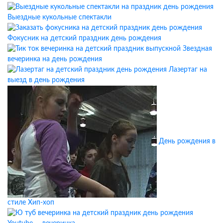
Выездные кукольные спектакли
Фокусник на детский праздник день рождения
Звездная
вечеринка на день рождения
Лазертаг на
выезд в день рождения
День рождения в
стиле Хип-хоп