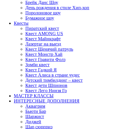
Брейк Данс Шоу
День рождения в стиле Хип-хоп
Поролоновое шоу
Бумажное шоу
Квесты
Пиратский квест
Квест AMONG US
Квест Майнкрафт
Лазертаг на выезд
Квест Щенячий патруль
Квест Монстр Хай
Квест Гравити Фолз
Зомби квест
Квест Гадкий Я
Квест Алиса в стране чудес
Детский тимбилдинг – квест
Квест дети Шпионов
Квест Лего Нинзя Го
МАСТЕР КЛАССЫ
ИНТЕРЕСНЫЕ ДОПОЛНЕНИЯ
Аквагрим
Бьюти Бар
Шаржист
Диджей
Шар сюрприз