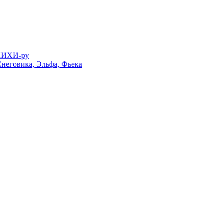
 ХИХИ-ру
Снеговика, Эльфа, Фьека