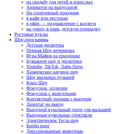
на свадьбу для детей и взрослых
Аниматор на выпускной
На спортивный праздник
в кафе или ресторан
в офис — поздравление с коллеги
на улицу, в парк, детскую площадку
Ростовые куклы
Шоу-программы
Детская дискотека
Пенная Шоу вечеринка
Игра Мафия на празднике
Бумажное шоу и дискотека
Youtube, TikTok, Лайк Пати
Химическое научное шоу
Шоу мыльных пузырей
Крио Шоу
Фокусник, иллюзия
Фокусник с животными
Контактный зоопарк с выездом
Лазертаг на выезд
Выездной кукольный театр для малышей
Выездные кукольные спектакли
Электрическое Тесла шоу
Брейн ринг
Дрессированные животные