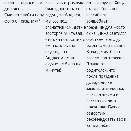
очень радовались и
выразить огромную
Здравствуйте! Хочу
С
довольны!
благодарность за
сказать большое
д
Сможете найти пару
ведущего Анджея,
спасибо за
с
фото с праздника?
мы все под
волшебный
впечатлением, дети в
праздник для моего
восторге, учитывая,
сына! Дима светился
что они подростки и
счастьем, а это для
им часто бывает
мамы самое главное.
скучно, но с
Всем детям было
Анджеем им не
весело и интересно.
скучно не было ни
Я знаю от
минуты!
родителей, что
после праздника,
дома, они, не
замолкая, делились
впечатлениями и
рассказывали о
празднике. Буду с
радостью
рекомендовать вас и
ваших ребят!