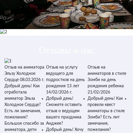
Отзывы о нас
ра
Отзыв на аниматора
Отзыв на услугу
Отзыв на
О
на
Эльзу Холодное
ведущего для
аниматоров в стиле
в
Сердце 08.03.2026 г.
подростков на день
Зомби на день
п
Добрый день! Как
рождения 13 лет
рождения ребенка
п
отработала
14/02/2026 г.
21/02/2026
2
аниматор Эльза
Добрый день!
Добрый день! Как
Д
Холодное Сердце?
Сможете оставить
провели квест
о
,
Есть ли замечания,
отзыв о ведущем
аниматоры в стиле
в
пожелания?
вашего праздника
Зомби? Есть лит
в
Большое спасибо за
Анджее?
замечания,
Е
ибо
аниматора, дети
Добрый день! Хочу
пожелания?
п