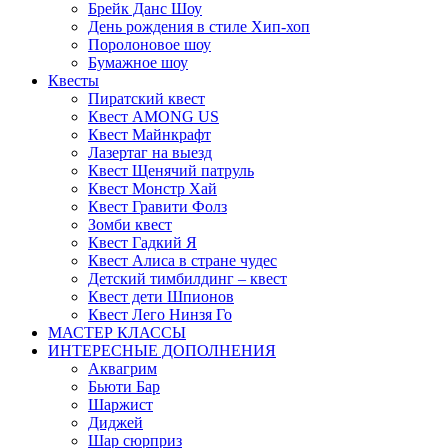
Брейк Данс Шоу
День рождения в стиле Хип-хоп
Поролоновое шоу
Бумажное шоу
Квесты
Пиратский квест
Квест AMONG US
Квест Майнкрафт
Лазертаг на выезд
Квест Щенячий патруль
Квест Монстр Хай
Квест Гравити Фолз
Зомби квест
Квест Гадкий Я
Квест Алиса в стране чудес
Детский тимбилдинг – квест
Квест дети Шпионов
Квест Лего Нинзя Го
МАСТЕР КЛАССЫ
ИНТЕРЕСНЫЕ ДОПОЛНЕНИЯ
Аквагрим
Бьюти Бар
Шаржист
Диджей
Шар сюрприз