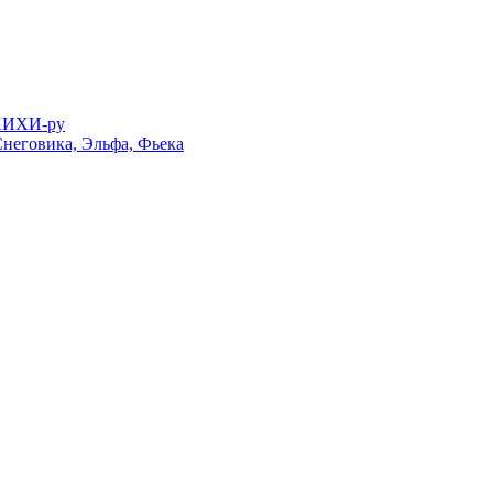
 ХИХИ-ру
Снеговика, Эльфа, Фьека