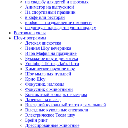
на свадьбу для детей и взрослых
Аниматор на выпускной
На спортивный праздник
в кафе или ресторан
в офис — поздравление с коллеги
на улицу, в парк, детскую площадку
Ростовые куклы
Шоу-программы
Детская дискотека
Пенная Шоу вечеринка
Игра Мафия на празднике
Бумажное шоу и дискотека
Youtube, TikTok, Лайк Пати
Химическое научное шоу
Шоу мыльных пузырей
Крио Шоу
Фокусник, иллюзия
Фокусник с животными
Контактный зоопарк с выездом
Лазертаг на выезд
Выездной кукольный театр для малышей
Выездные кукольные спектакли
Электрическое Тесла шоу
Брейн ринг
Дрессированные животные