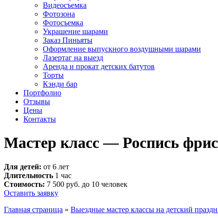
Видеосъемка
Фотозона
Фотосъемка
Украшение шарами
Заказ Пиньяты
Оформление выпускного воздушными шарами
Лазертаг на выезд
Аренда и прокат детских батутов
Торты
Кэнди бар
Портфолио
Отзывы
Цены
Контакты
Мастер класс — Роспись фри
Для детей:
от 6 лет
Длительность
1 час
Стоимость:
7 500 руб. до 10 человек
Оставить заявку
Главная страница
»
Выездные мастер классы на детский празд