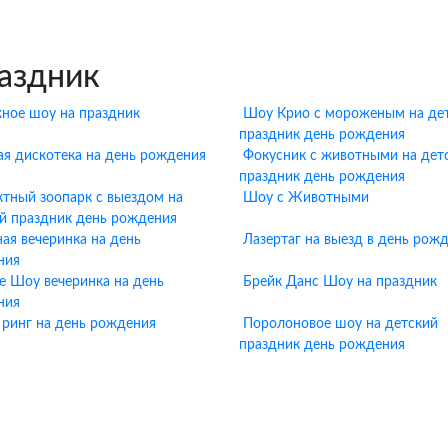
аздник
ное шоу на праздник
Шоу Крио с мороженым на де
праздник день рождения
ая дискотека на день рождения
Фокусник с животными на дет
праздник день рождения
ктный зоопарк с выездом на
Шоу с Животными
й праздник день рождения
ная вечеринка на день
Лазертаг на выезд в день рож
ния
е Шоу вечеринка на день
Брейк Данс Шоу на праздник
ния
 ринг на день рождения
Поролоновое шоу на детский
праздник день рождения
зывы клиентов о наших праздни