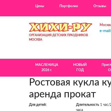
Цены
Портфолио
Отзывы
Москва
e-mail
ОРГАНИЗАЦИЯ ДЕТСКИХ ПРАЗДНИКОВ
МОСКВА
МАСЛЕНИЦА
НОВЫЙ
Приг
2026 г.
ГОД
О
Ростовая кукла к
аренда прокат
Для детей:
Длительность
1 час/
часа