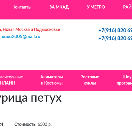
Контакты
ЗА МКАД
У МЕТРО
РА
, Новая Москва и Подмосковье
+7(916) 820 6
: xuxu2005@mail.ru
+7(916) 820 6
ласительные
Аниматоры
Ростовые
Шоу
НЛАЙН
и Костюмы
куклы
програ
урица петух
24
Стоимость:
6500 р.