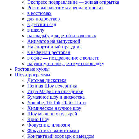
Экспресс поздравление — живая открытка
Ростовые костюмы аренда и прокат
в костюмах
для подростков
в детский сад
в школу
на свадьбу для детей и взрослых
Аниматор на выпускной
На спортивный праздник
в кафе или ресторан
в офис — поздравление с коллеги
на улицу, в парк, детскую площадку
Ростовые куклы
Шоу-программы
Детская дискотека
Пенная Шоу вечеринка
Игра Мафия на празднике
Бумажное шоу и дискотека
Youtube, TikTok, Лайк Пати
Химическое научное шоу
Шоу мыльных пузырей
Крио Шоу
Фокусник, иллюзия
Фокусник с животными
Контактный зоопарк с выездом