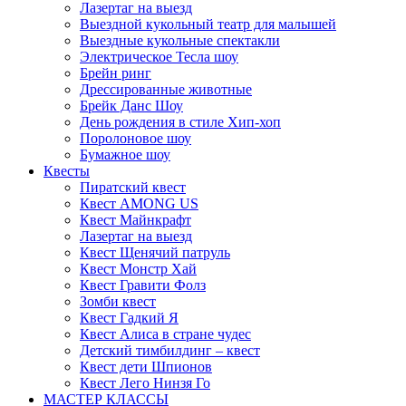
Лазертаг на выезд
Выездной кукольный театр для малышей
Выездные кукольные спектакли
Электрическое Тесла шоу
Брейн ринг
Дрессированные животные
Брейк Данс Шоу
День рождения в стиле Хип-хоп
Поролоновое шоу
Бумажное шоу
Квесты
Пиратский квест
Квест AMONG US
Квест Майнкрафт
Лазертаг на выезд
Квест Щенячий патруль
Квест Монстр Хай
Квест Гравити Фолз
Зомби квест
Квест Гадкий Я
Квест Алиса в стране чудес
Детский тимбилдинг – квест
Квест дети Шпионов
Квест Лего Нинзя Го
МАСТЕР КЛАССЫ