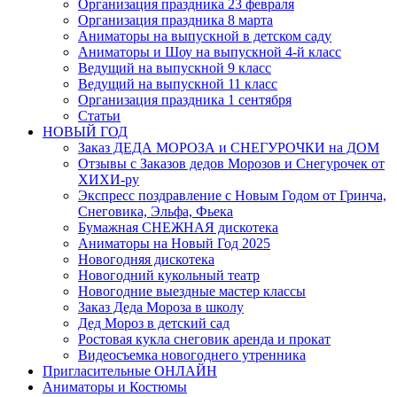
Организация праздника 23 февраля
Организация праздника 8 марта
Аниматоры на выпускной в детском саду
Аниматоры и Шоу на выпускной 4-й класс
Ведущий на выпускной 9 класс
Ведущий на выпускной 11 класс
Организация праздника 1 сентября
Статьи
НОВЫЙ ГОД
Заказ ДЕДА МОРОЗА и СНЕГУРОЧКИ на ДОМ
Отзывы с Заказов дедов Морозов и Снегурочек от
ХИХИ-ру
Экспресс поздравление с Новым Годом от Гринча,
Снеговика, Эльфа, Фьека
Бумажная СНЕЖНАЯ дискотека
Аниматоры на Новый Год 2025
Новогодняя дискотека
Новогодний кукольный театр
Новогодние выездные мастер классы
Заказ Деда Мороза в школу
Дед Мороз в детский сад
Ростовая кукла снеговик аренда и прокат
Видеосъемка новогоднего утренника
Пригласительные ОНЛАЙН
Аниматоры и Костюмы