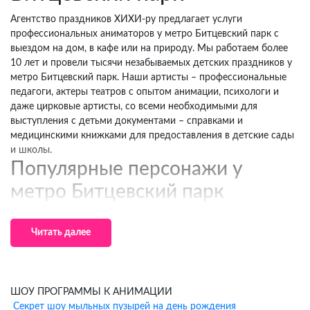
Агентство праздников ХИХИ-ру предлагает услуги
профессиональных аниматоров у метро Битцевский парк с
выездом на дом, в кафе или на природу. Мы работаем более
10 лет и провели тысячи незабываемых детских праздников у
метро Битцевский парк. Наши артисты – профессиональные
педагоги, актеры театров с опытом анимации, психологи и
даже цирковые артисты, со всеми необходимыми для
выступления с детьми документами – справками и
медицинскими книжками для предоставления в детские сады
и школы.
Популярные персонажи у
метро Битцевский парк
Для девочек:
Лабубу и её друзья, Принцессы Диснея (Эльза,
Анна, Золушка, Белль), Хэллоу Китти, Куроми, Мелоди,
Читать далее
Единорожки и волшебные феи, Леди Баг и Супер-Кот, Литтл
Пони, Тик-Токеры и Блогеры, Уэнсдэй Аддамс.
Для мальчиков:
Человек-Паук и супергерои Marvel, Бэтмен и
герои DC, Гарри Поттер и волшебники, Тачки (Молния
ШОУ ПРОГРАММЫ К АНИМАЦИИ
МакКуин, Вспыш), Трансформеры, Ведущий и Блогер, Тик-
Секрет шоу мыльных пузырей на день рождения