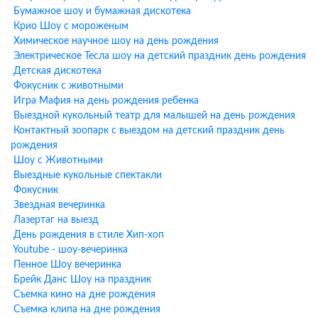
Токер.
Бумажное шоу и бумажная дискотека
Крио Шоу с мороженым
Что входит в программу
Химическое научное шоу на день рождения
Электрическое Тесла шоу на детский праздник день рождения
аниматора у метро Битцевский
Детская дискотека
парк
Фокусник с животными
Игра Мафия на день рождения ребенка
Профессиональная музыкальная колонка
Выездной кукольный театр для малышей на день рождения
Интерактивные игры и конкурсы (30-40 минут активной
Контактный зоопарк с выездом на детский праздник день
программы)
рождения
Выбранный костюм персонажа с профессиональным
Шоу с Животными
аниматором
Выездные кукольные спектакли
Моделирование фигурок из шариков-колбасок в подарок
Фокусник
каждому гостю
Звездная вечеринка
Мини-шоу мыльных пузырей (включая гигантские пузыри)
Лазертаг на выезд
Аквагрим для всех детей (при заказе программы от 1,5 часов)
День рождения в стиле Хип-хоп
Музыкальное сопровождение и танцы
Youtube - шоу-вечеринка
Поздравление именинника
Пенное Шоу вечеринка
Брейк Данс Шоу на праздник
Дополнительные шоу-
Съемка кино на дне рождения
программы к анимации у метро
Съемка клипа на дне рождения