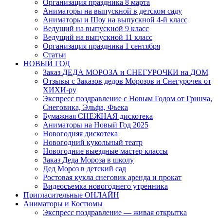
Организация праздника 8 марта
Аниматоры на выпускной в детском саду
Аниматоры и Шоу на выпускной 4-й класс
Ведущий на выпускной 9 класс
Ведущий на выпускной 11 класс
Организация праздника 1 сентября
Статьи
НОВЫЙ ГОД
Заказ ДЕДА МОРОЗА и СНЕГУРОЧКИ на ДОМ
Отзывы с Заказов дедов Морозов и Снегурочек от
ХИХИ-ру
Экспресс поздравление с Новым Годом от Гринча,
Снеговика, Эльфа, Фьека
Бумажная СНЕЖНАЯ дискотека
Аниматоры на Новый Год 2025
Новогодняя дискотека
Новогодний кукольный театр
Новогодние выездные мастер классы
Заказ Деда Мороза в школу
Дед Мороз в детский сад
Ростовая кукла снеговик аренда и прокат
Видеосъемка новогоднего утренника
Пригласительные ОНЛАЙН
Аниматоры и Костюмы
Экспресс поздравление — живая открытка