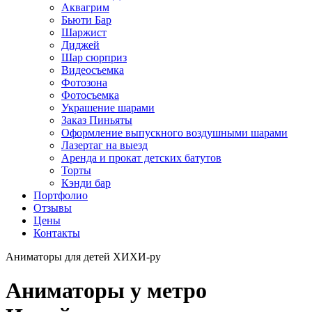
Аквагрим
Бьюти Бар
Шаржист
Диджей
Шар сюрприз
Видеосъемка
Фотозона
Фотосъемка
Украшение шарами
Заказ Пиньяты
Оформление выпускного воздушными шарами
Лазертаг на выезд
Аренда и прокат детских батутов
Торты
Кэнди бар
Портфолио
Отзывы
Цены
Контакты
Аниматоры для детей ХИХИ-ру
Аниматоры у метро