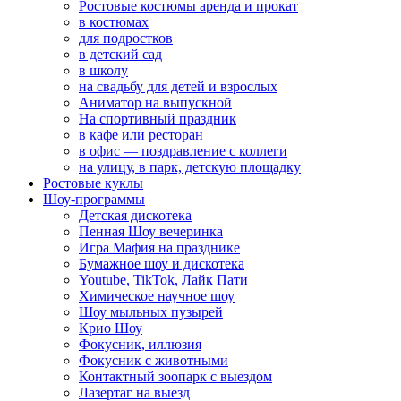
Ростовые костюмы аренда и прокат
в костюмах
для подростков
в детский сад
в школу
на свадьбу для детей и взрослых
Аниматор на выпускной
На спортивный праздник
в кафе или ресторан
в офис — поздравление с коллеги
на улицу, в парк, детскую площадку
Ростовые куклы
Шоу-программы
Детская дискотека
Пенная Шоу вечеринка
Игра Мафия на празднике
Бумажное шоу и дискотека
Youtube, TikTok, Лайк Пати
Химическое научное шоу
Шоу мыльных пузырей
Крио Шоу
Фокусник, иллюзия
Фокусник с животными
Контактный зоопарк с выездом
Лазертаг на выезд