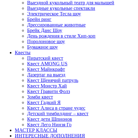
Выездной кукольный театр для малышей
Выездные кукольные спектакли
Электрическое Тесла шоу
Брейн ринг
Дрессированные животные
Брейк Данс Шоу
День рождения в стиле Хип-хоп
Поролоновое шоу
Бумажное шоу
Квесты
Пиратский квест
Квест AMONG US
Квест Майнкрафт
Лазертаг на выезд
Квест Щенячий патруль
Квест Монстр Хай
Квест Гравити Фолз
Зомби квест
Квест Гадкий Я
Квест Алиса в стране чудес
Детский тимбилдинг – квест
Квест дети Шпионов
Квест Лего Нинзя Го
МАСТЕР КЛАССЫ
ИНТЕРЕСНЫЕ ДОПОЛНЕНИЯ