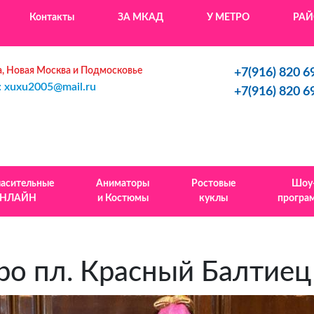
Контакты
ЗА МКАД
У МЕТРО
РА
, Новая Москва и Подмосковье
+7(916) 820 6
: xuxu2005@mail.ru
+7(916) 820 6
ласительные
Аниматоры
Ростовые
Шоу
НЛАЙН
и Костюмы
куклы
програ
ро пл. Красный Балтиец