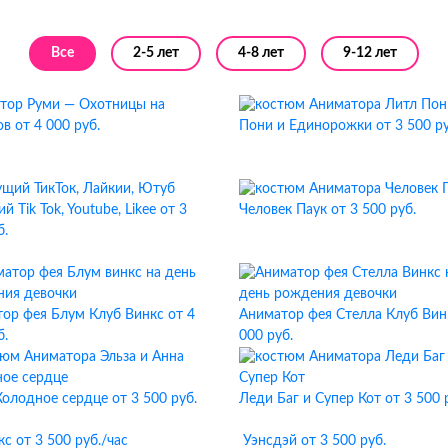
Все
2-5 лет
4-8 лет
9-12 лет
тор Руми — Охотницы на
ов
от 4 000 руб.
Пони и Единорожки
от 3 500 ру
 Tik Tok, Youtube, Likee
от 3
Человек Паук
от 3 500 руб.
б.
ор фея Блум Клуб Винкс
от 4
Аниматор фея Стелла Клуб Вин
б.
000 руб.
Холодное сердце
от 3 500 руб.
Леди Баг и Супер Кот
от 3 500 
кс
от 3 500 руб./час
Уэнсдэй
от 3 500 руб.