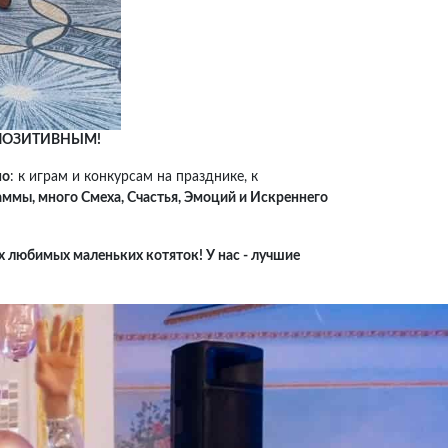
 ПОЗИТИВНЫМ!
но
: к играм и конкурсам на празднике, к
ммы, много Смеха, Счастья, Эмоций и Искреннего
х любимых маленьких котяток! У нас - лучшие