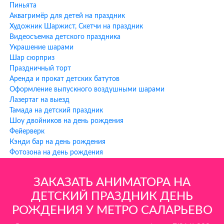
Преимущества заказа
Пиньята
аниматоров ХИХИ-ру у метро
Аквагримёр для детей на праздник
Художник Шаржист, Скетчи на праздник
Саларьево
Видеосъемка детского праздника
Украшение шарами
1. Фото аниматора заранее
— После оформления заказа вы
Шар сюрприз
получаете фотографию вашего аниматора, чтобы знать, кто
Праздничный торт
приедет на праздник.
Аренда и прокат детских батутов
Оформление выпускного воздушными шарами
2. Аниматор всегда на связи
— Ваш аниматор остается на связи
Лазертаг на выезд
с вами до и во время праздника для координации всех
Тамада на детский праздник
деталей.
Шоу двойников на день рождения
3. Работаем БЕЗ предоплаты
— Оплата производится после
Фейерверк
проведения мероприятия. Мы уверены в качестве наших услуг!
Кэнди бар на день рождения
Фотозона на день рождения
4. Всё включено в программу
— В стоимость УЖЕ включены
все услуги: грим, шоу мыльных пузырей, музыка, подарки из
ЗАКАЗАТЬ АНИМАТОРА НА
шариков каждому ребенку.
ДЕТСКИЙ ПРАЗДНИК ДЕНЬ
5. Постоянный контроль качества
— Мы собираем и публикуем
РОЖДЕНИЯ У МЕТРО САЛАРЬЕВО
отзывы о каждом прошедшем празднике, чтобы постоянно
улучшать качество наших услуг.