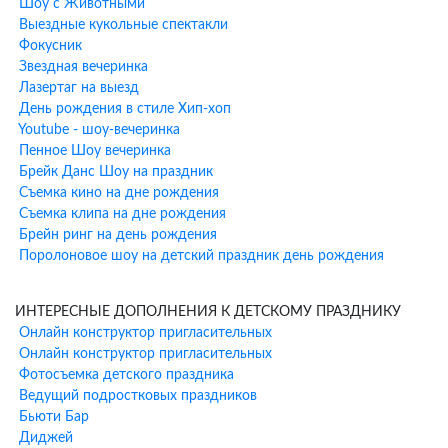
Шоу с Животными
Музыкальное сопровождение и танцы
Выездные кукольные спектакли
Поздравление именинника
Фокусник
Звездная вечеринка
Дополнительные шоу-
Лазертаг на выезд
программы к анимации у метро
День рождения в стиле Хип-хоп
Youtube - шоу-вечеринка
Саларьево
Пенное Шоу вечеринка
Брейк Данс Шоу на праздник
К программе аниматора можно добавить профессиональные
Съемка кино на дне рождения
шоу-программы:
Съемка клипа на дне рождения
Брейн ринг на день рождения
Научное шоу
— увлекательные опыты и эксперименты для
Поролоновое шоу на детский праздник день рождения
юных исследователей
Шоу мыльных пузырей
— гигантские пузыри и удивительные
фигуры
ИНТЕРЕСНЫЕ ДОПОЛНЕНИЯ К ДЕТСКОМУ ПРАЗДНИКУ
Бумажное шоу
— яркое и эффектное завершение праздника
Онлайн конструктор пригласительных
Фокусы и иллюзии
— настоящее волшебство от
Онлайн конструктор пригласительных
профессионального фокусника
Фотосъемка детского праздника
Химическое шоу
— безопасные и зрелищные опыты для детей
Ведущий подростковых праздников
Азотное шоу
— эффектные эксперименты с жидким азотом
Бьюти Бар
Диджей