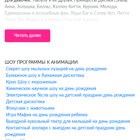
Для девочек:
Лабубу и её друзья, Принцессы Диснея (Эльза,
Анна, Золушка, Белль), Хэллоу Китти, Куроми, Мелоди,
Единорожки и волшебные феи, Леди Баг и Супер-Кот, Литтл
Пони, Тик-Токеры и Блогеры, Уэнсдэй Аддамс.
Для мальчиков:
Человек-Паук и супергерои Marvel, Бэтмен и
Читать далее
герои DC, Гарри Поттер и волшебники, Тачки (Молния
МакКуин, Вспыш), Трансформеры, Ведущий и Блогер, Тик-
Токер.
Что входит в программу
ШОУ ПРОГРАММЫ К АНИМАЦИИ
Секрет шоу мыльных пузырей на день рождения
аниматора у метро Саларьево
Бумажное шоу и бумажная дискотека
Крио Шоу с мороженым
Профессиональная музыкальная колонка
Химическое научное шоу на день рождения
Интерактивные игры и конкурсы (30-40 минут активной
Электрическое Тесла шоу на детский праздник день рождения
программы)
Детская дискотека
Выбранный костюм персонажа с профессиональным
Фокусник с животными
аниматором
Игра Мафия на день рождения ребенка
Моделирование фигурок из шариков-колбасок в подарок
Выездной кукольный театр для малышей на день рождения
каждому гостю
Контактный зоопарк с выездом на детский праздник день
Мини-шоу мыльных пузырей (включая гигантские пузыри)
рождения
Аквагрим для всех детей (при заказе программы от 1,5 часов)