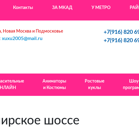
Контакты
ЗА МКАД
У МЕТРО
РА
, Новая Москва и Подмосковье
+7(916) 820 6
: xuxu2005@mail.ru
+7(916) 820 6
ласительные
Аниматоры
Ростовые
Шоу
НЛАЙН
и Костюмы
куклы
програ
ирское шоссе