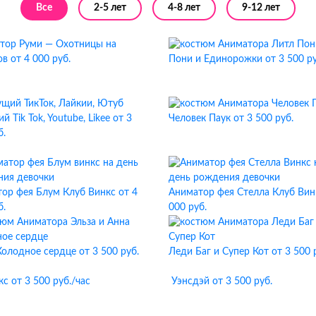
Все
2-5 лет
4-8 лет
9-12 лет
тор Руми — Охотницы на
ов
от 4 000 руб.
Пони и Единорожки
от 3 500 ру
 Tik Tok, Youtube, Likee
от 3
Человек Паук
от 3 500 руб.
б.
ор фея Блум Клуб Винкс
от 4
Аниматор фея Стелла Клуб Вин
б.
000 руб.
Холодное сердце
от 3 500 руб.
Леди Баг и Супер Кот
от 3 500 
кс
от 3 500 руб./час
Уэнсдэй
от 3 500 руб.