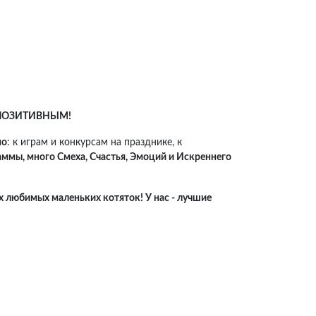
 ПОЗИТИВНЫМ!
но
: к играм и конкурсам на празднике, к
ммы, много Смеха, Счастья, Эмоций и Искреннего
х любимых маленьких котяток! У нас - лучшие