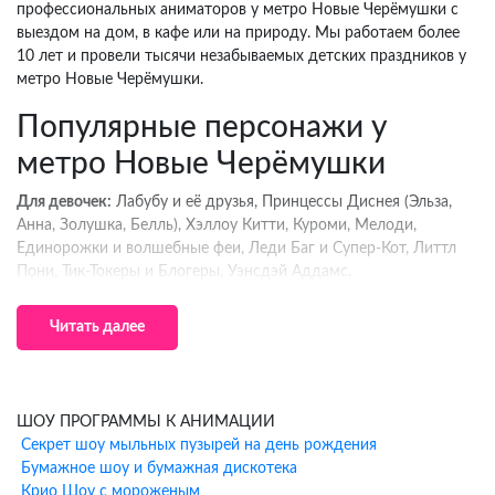
профессиональных аниматоров у метро Новые Черёмушки с
выездом на дом, в кафе или на природу. Мы работаем более
10 лет и провели тысячи незабываемых детских праздников у
метро Новые Черёмушки.
Популярные персонажи у
метро Новые Черёмушки
Для девочек:
Лабубу и её друзья, Принцессы Диснея (Эльза,
Анна, Золушка, Белль), Хэллоу Китти, Куроми, Мелоди,
Единорожки и волшебные феи, Леди Баг и Супер-Кот, Литтл
Пони, Тик-Токеры и Блогеры, Уэнсдэй Аддамс.
Для мальчиков:
Человек-Паук и супергерои Marvel, Бэтмен и
Читать далее
герои DC, Гарри Поттер и волшебники, Тачки (Молния
МакКуин, Вспыш), Трансформеры, Ведущий и Блогер, Тик-
Токер.
Что входит в программу
ШОУ ПРОГРАММЫ К АНИМАЦИИ
Секрет шоу мыльных пузырей на день рождения
аниматора у метро Новые
Бумажное шоу и бумажная дискотека
Крио Шоу с мороженым