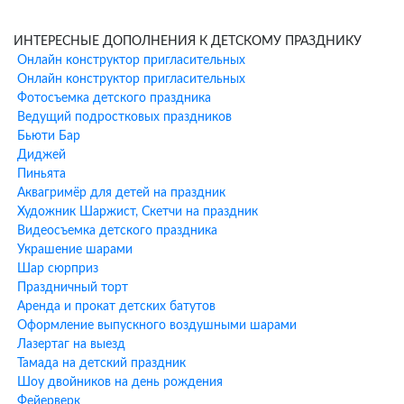
Научное шоу
— увлекательные опыты и эксперименты для
юных исследователей
ИНТЕРЕСНЫЕ ДОПОЛНЕНИЯ К ДЕТСКОМУ ПРАЗДНИКУ
Шоу мыльных пузырей
— гигантские пузыри и удивительные
Онлайн конструктор пригласительных
фигуры
Онлайн конструктор пригласительных
Бумажное шоу
— яркое и эффектное завершение праздника
Фотосъемка детского праздника
Фокусы и иллюзии
— настоящее волшебство от
Ведущий подростковых праздников
профессионального фокусника
Бьюти Бар
Химическое шоу
— безопасные и зрелищные опыты для детей
Диджей
Азотное шоу
— эффектные эксперименты с жидким азотом
Пиньята
Преимущества заказа
Аквагримёр для детей на праздник
Художник Шаржист, Скетчи на праздник
аниматоров ХИХИ-ру у метро
Видеосъемка детского праздника
Новые Черёмушки
Украшение шарами
Шар сюрприз
1. Фото аниматора заранее
— После оформления заказа вы
Праздничный торт
получаете фотографию вашего аниматора, чтобы знать, кто
Аренда и прокат детских батутов
приедет на праздник.
Оформление выпускного воздушными шарами
Лазертаг на выезд
2. Аниматор всегда на связи
— Ваш аниматор остается на связи
Тамада на детский праздник
с вами до и во время праздника для координации всех
Шоу двойников на день рождения
деталей.
Фейерверк