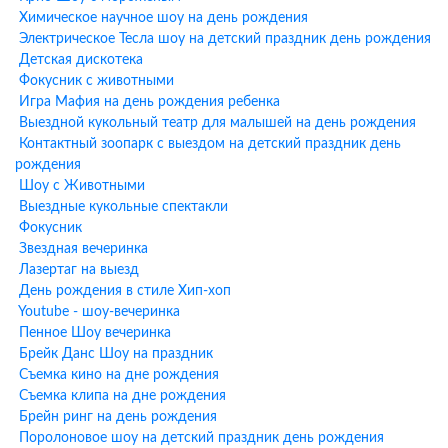
Черёмушки
Химическое научное шоу на день рождения
Электрическое Тесла шоу на детский праздник день рождения
Профессиональная музыкальная колонка
Детская дискотека
Интерактивные игры и конкурсы (30-40 минут активной
Фокусник с животными
программы)
Игра Мафия на день рождения ребенка
Выбранный костюм персонажа с профессиональным
Выездной кукольный театр для малышей на день рождения
аниматором
Контактный зоопарк с выездом на детский праздник день
Моделирование фигурок из шариков-колбасок в подарок
рождения
каждому гостю
Шоу с Животными
Мини-шоу мыльных пузырей (включая гигантские пузыри)
Выездные кукольные спектакли
Аквагрим для всех детей (при заказе программы от 1,5 часов)
Фокусник
Музыкальное сопровождение и танцы
Звездная вечеринка
Поздравление именинника
Лазертаг на выезд
Дополнительные шоу-
День рождения в стиле Хип-хоп
Youtube - шоу-вечеринка
программы к анимации у метро
Пенное Шоу вечеринка
Новые Черёмушки
Брейк Данс Шоу на праздник
Съемка кино на дне рождения
К программе аниматора можно добавить профессиональные
Съемка клипа на дне рождения
шоу-программы:
Брейн ринг на день рождения
Поролоновое шоу на детский праздник день рождения