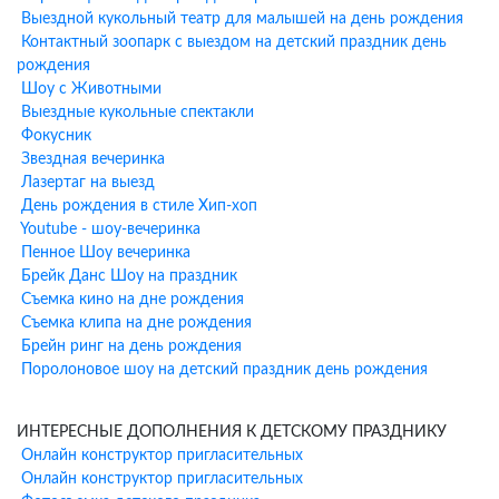
Фокусы и иллюзии
— настоящее волшебство от
Выездной кукольный театр для малышей на день рождения
профессионального фокусника. Фокусы с животными,
Контактный зоопарк с выездом на детский праздник день
летающий столик, интерактив с детьми, микромагия перед
рождения
глазами детей, ментальная магия.
Шоу с Животными
Химическое шоу
— безопасные и зрелищные опыты для детей
Выездные кукольные спектакли
от водородного взрыва до заморозки органики.
Фокусник
Азотное шоу
— эффектные эксперименты с жидким азотом,
Звездная вечеринка
мастер класс по изготовлению мороженого на жидком азоте в
Лазертаг на выезд
качестве охлаждающего агента.
День рождения в стиле Хип-хоп
Тесла Шоу
- электрическое шоу с помощью катушки Тесла
Youtube - шоу-вечеринка
разной степени индукции. Управление молниями, интерактив,
Пенное Шоу вечеринка
поджигание материалов с помощью молний, отличные фото.
Брейк Данс Шоу на праздник
Образ ведущего Тесла Шоу согласовывается заранее в момент
Съемка кино на дне рождения
оформления заказа.
Съемка клипа на дне рождения
Брейн ринг на день рождения
Преимущества заказа
Поролоновое шоу на детский праздник день рождения
аниматоров ХИХИ-ру
ИНТЕРЕСНЫЕ ДОПОЛНЕНИЯ К ДЕТСКОМУ ПРАЗДНИКУ
Фото аниматора заранее
— После оформления заказа вы
Онлайн конструктор пригласительных
получаете фотографию вашего аниматора, чтобы знать, кто
Онлайн конструктор пригласительных
приедет на праздник.