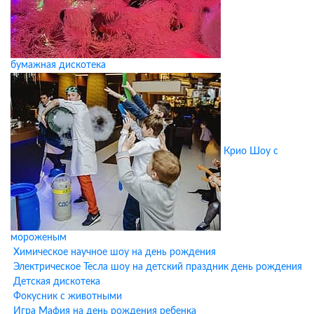
К программе аниматора можно добавить профессиональные
шоу-программы:
Научное шоу
— увлекательные опыты и эксперименты для
юных исследователей - эффектные шоу с химической реакцией
бумажная дискотека
веществ, демонстрация заморозки и выделение углекислого
газа из сухого льда, физические эксперименты, полимерные
составы.
Шоу мыльных пузырей
— гигантские пузыри и удивительные
фигуры. Большой набор ракеток, профессиональный раствор
для гигантских мыльных пузырей, огненные пузыри, дымные
Крио Шоу с
пузыри, огонь на руке, погружение в пузырь, сотни маленьких
пузырей.
Бумажное шоу
— яркое и эффектное завершение праздника.
Очень яркое и эмоциональное Шоу обычно на финал
праздника. Идет не более 30 минут, далее дети выдыхаются.
Расчет бумаги 10 кг/10 детей, 15 кг/20 детей. Бумага тишью
мороженым
новая, воздушная пушка, мощная колонка. Дополнительно
Химическое научное шоу на день рождения
можно заказать цветной прожектор, если есть возможность
Электрическое Тесла шоу на детский праздник день рождения
затемнения. Уборка после праздника 80% бумаги в мешки
Детская дискотека
(занимает 15-40 минут), далее требуется более тщательная
Фокусник с животными
уборка с помощью дополнительных приспособлений.
Игра Мафия на день рождения ребенка