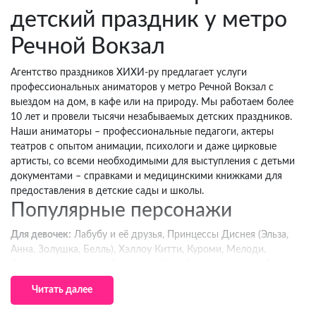
детский праздник у метро
Речной Вокзал
Агентство праздников ХИХИ-ру предлагает услуги
профессиональных аниматоров у метро Речной Вокзал с
выездом на дом, в кафе или на природу. Мы работаем более
10 лет и провели тысячи незабываемых детских праздников.
Наши аниматоры – профессиональные педагоги, актеры
театров с опытом анимации, психологи и даже цирковые
артисты, со всеми необходимыми для выступления с детьми
документами – справками и медицинскими книжками для
предоставления в детские сады и школы.
Популярные персонажи
Для девочек:
Лабубу и её друзья, Принцессы Диснея (Эльза,
Анна, Золушка, Белль), Хэллоу Китти, Куроми, Мелоди,
Единорожки и волшебные феи, Леди Баг и Супер-Кот, Литтл
Пони, Тик-Токеры и Блогеры, Уэнсдэй Аддамс.
Читать далее
Для мальчиков:
Человек-Паук и супергерои Marvel, Бэтмен и
герои DC, Гарри Поттер и волшебники, Тачки (Молния