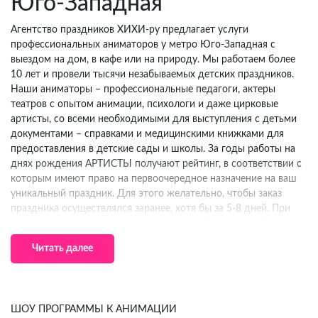
Юго-Западная
Агентство праздников ХИХИ-ру предлагает услуги
профессиональных аниматоров у метро Юго-Западная с
выездом на дом, в кафе или на природу. Мы работаем более
10 лет и провели тысячи незабываемых детских праздников.
Наши аниматоры – профессиональные педагоги, актеры
театров с опытом анимации, психологи и даже цирковые
артисты, со всеми необходимыми для выступления с детьми
документами – справками и медицинскими книжками для
предоставления в детские сады и школы. За годы работы на
днях рождения АРТИСТЫ получают рейтинг, в соответствии с
которым имеют право на первоочередное назначение на ваш
уникальный праздник. Для этого желательно, чтобы заказ
праздника осуществлялся заранее, хотя бы за 5-8 дней. При
таком подходе у вас будет максимально большой выбор
артистов. За день аниматор может сделать до 3 двухчасовых
Читать далее
праздничных мероприятий, и может быть занят в случае
срочного обращения, особенно в высокий сезон – Новый Год,
Выпускные школьные праздники, Масленицу или выходные
дни, на которые попадают в большинстве своем домашние
ШОУ ПРОГРАММЫ К АНИМАЦИИ
мероприятия – дни рождения ребенка.