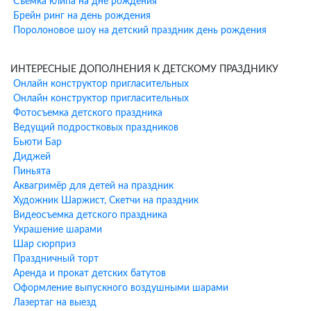
Съемка клипа на дне рождения
или упущенные к этому времени. Обращаем ваше внимание: в
Брейн ринг на день рождения
случае отсутствия подтверждения накануне праздника
Поролоновое шоу на детский праздник день рождения
(отсутствие клиента на связи, игнорирование всех возможных
способов связи, которыми мы обладаем) - аниматор отменяет
выезд без каких-либо штрафных санкций, кроме заранее
ИНТЕРЕСНЫЕ ДОПОЛНЕНИЯ К ДЕТСКОМУ ПРАЗДНИКУ
оговоренных трат на расходные материалы или при
Онлайн конструктор пригласительных
пользовании услугами курьера, связанными с подготовкой к
Онлайн конструктор пригласительных
вашему мероприятию.
Фотосъемка детского праздника
Ведущий подростковых праздников
Дополнительные шоу-
Бьюти Бар
программы к анимации
Диджей
Пиньята
К программе аниматора можно добавить профессиональные
Аквагримёр для детей на праздник
шоу-программы: Для экономии бюджета мы предлагаем
Художник Шаржист, Скетчи на праздник
продолжить праздник разными вариантами шоу программ,
Видеосъемка детского праздника
которые выполняет сам аниматор. Благодаря этому вы
Украшение шарами
получаете скидку, которая распространяется на следующие
Шар сюрприз
виды шоу:
Праздничный торт
Шоу мыльных пузырей (мыльное шоу с пузырями разных
Аренда и прокат детских батутов
размеров – от минимальных в огромных количествах до
Оформление выпускного воздушными шарами
гигантских, включая аттракцион с погружением в огромный
Лазертаг на выезд