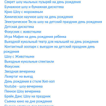
Секрет шоу мыльных пузырей на день рождения
Выезд
аниматоров в район м. Юго-Западная
планируется с
Бумажное шоу и бумажная дискотека
учетом оптимизации логистки, и это еще один довод в пользу
Крио Шоу с мороженым
того, что мероприятия желательно заказывать заранее. У вас
Химическое научное шоу на день рождения
будут самые лучшие аниматоры, фокусники, аквагримеры,
Электрическое Тесла шоу на детский праздник день рождения
бьюти бар, и самый большой выбор мастер-классов,
Детская дискотека
свободных на момент фиксации вашей заявки нашим
Фокусник с животными
менеджером.
Игра Мафия на день рождения ребенка
В программу чаще всего входят активности, которые являются
Выездной кукольный театр для малышей на день рождения
излюбленными для
конкретного ведущего или аниматора
,
Контактный зоопарк с выездом на детский праздник день
поэтому, если вы хотите ознакомиться с точным списком игр и
рождения
конкурсов, или у вас есть дополнительные пожелания, -
Шоу с Животными
лучший вариант для вас - дождаться, когда будет назначен
Выездные кукольные спектакли
артист на ваш праздник. Тогда он сможет позвонить вам,
Фокусник
изложить полностью свою программу и учесть все ваши
Звездная вечеринка
пожелания. После назначения артиста вам высылают его фото
Лазертаг на выезд
и костюм, который будет на вашем празднике. После этого вы
День рождения в стиле Хип-хоп
может связаться с ним и скорректировать программу, которая
Youtube - шоу-вечеринка
будет закреплена за артистом в соответствии с вашей
Пенное Шоу вечеринка
договоренностью. За день до заказа обязательна контрольная
Брейк Данс Шоу на праздник
связь-подтверждение, в которой подтверждается время
Съемка кино на дне рождения
начала и нюансы проведения мероприятия, не обозначенные