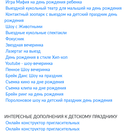
Игра Мафия на день рождения ребенка
Моделирование фигурок из шариков-колбасок в подарок
Выездной кукольный театр для малышей на день рождения
каждому гостю
Контактный зоопарк с выездом на детский праздник день
Мини-шоу мыльных пузырей (включая гигантские пузыри)
рождения
Аквагрим для всех детей (при заказе программы от 1,5 часов)
Шоу с Животными
Музыкальное сопровождение и танцы
Выездные кукольные спектакли
Поздравление именинника
Фокусник
Звездная вечеринка
Дополнительные шоу-
Лазертаг на выезд
программы к анимации в
День рождения в стиле Хип-хоп
Youtube - шоу-вечеринка
Пятницкое шоссе
Пенное Шоу вечеринка
Брейк Данс Шоу на праздник
К программе аниматора можно добавить профессиональные
Съемка кино на дне рождения
шоу-программы:
Съемка клипа на дне рождения
Брейн ринг на день рождения
Научное шоу
— увлекательные опыты и эксперименты для
Поролоновое шоу на детский праздник день рождения
юных исследователей
Шоу мыльных пузырей
— гигантские пузыри и удивительные
фигуры
ИНТЕРЕСНЫЕ ДОПОЛНЕНИЯ К ДЕТСКОМУ ПРАЗДНИКУ
Бумажное шоу
— яркое и эффектное завершение праздника
Онлайн конструктор пригласительных
Фокусы и иллюзии
— настоящее волшебство от
Онлайн конструктор пригласительных