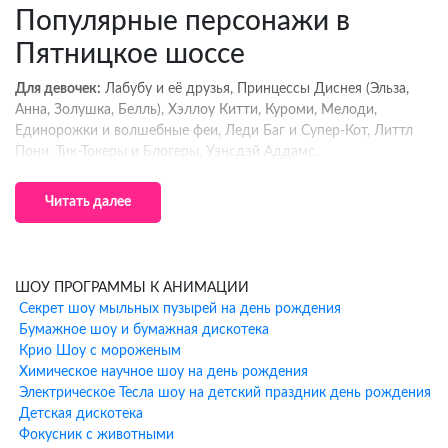
Популярные персонажи в
Пятницкое шоссе
Для девочек:
Лабубу и её друзья, Принцессы Диснея (Эльза,
Анна, Золушка, Белль), Хэллоу Китти, Куроми, Мелоди,
Единорожки и волшебные феи, Леди Баг и Супер-Кот, Литтл
Пони, Тик-Токеры и Блогеры, Уэнсдэй Аддамс.
Для мальчиков:
Человек-Паук и супергерои Marvel, Бэтмен и
Читать далее
герои DC, Гарри Поттер и волшебники, Тачки (Молния
МакКуин, Вспыш), Трансформеры, Ведущий и Блогер, Тик-
Токер.
Что входит в программу
ШОУ ПРОГРАММЫ К АНИМАЦИИ
Секрет шоу мыльных пузырей на день рождения
аниматора в Пятницкое шоссе
Бумажное шоу и бумажная дискотека
Крио Шоу с мороженым
Профессиональная музыкальная колонка
Химическое научное шоу на день рождения
Интерактивные игры и конкурсы (30-40 минут активной
Электрическое Тесла шоу на детский праздник день рождения
программы)
Детская дискотека
Выбранный костюм персонажа с профессиональным
Фокусник с животными
аниматором