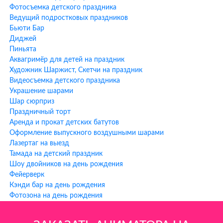
профессионального фокусника
Фотосъемка детского праздника
Химическое шоу
— безопасные и зрелищные опыты для детей
Ведущий подростковых праздников
Азотное шоу
— эффектные эксперименты с жидким азотом
Бьюти Бар
Диджей
Преимущества заказа
Пиньята
аниматоров ХИХИ-ру в
Аквагримёр для детей на праздник
Художник Шаржист, Скетчи на праздник
Пятницкое шоссе
Видеосъемка детского праздника
Украшение шарами
1. Фото аниматора заранее
— После оформления заказа вы
Шар сюрприз
получаете фотографию вашего аниматора, чтобы знать, кто
Праздничный торт
приедет на праздник.
Аренда и прокат детских батутов
Оформление выпускного воздушными шарами
2. Аниматор всегда на связи
— Ваш аниматор остается на связи
Лазертаг на выезд
с вами до и во время праздника для координации всех
Тамада на детский праздник
деталей.
Шоу двойников на день рождения
3. Работаем БЕЗ предоплаты
— Оплата производится после
Фейерверк
проведения мероприятия. Мы уверены в качестве наших услуг!
Кэнди бар на день рождения
Фотозона на день рождения
4. Всё включено в программу
— В стоимость УЖЕ включены
все услуги: грим, шоу мыльных пузырей, музыка, подарки из