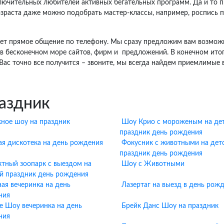
ключительных любителей активных бегательных программ. Да и то 
возраста даже можно подобрать мастер-классы, например, роспись п
удет прямое общение по телефону. Мы сразу предложим вам возмож
 в бесконечном море сайтов, фирм и предложений. В конечном ито
Вас точно все получится – звоните, мы всегда найдем приемлимые 
аздник
ное шоу на праздник
Шоу Крио с мороженым на де
праздник день рождения
ая дискотека на день рождения
Фокусник с животными на дет
праздник день рождения
ктный зоопарк с выездом на
Шоу с Животными
й праздник день рождения
ная вечеринка на день
Лазертаг на выезд в день рож
ния
е Шоу вечеринка на день
Брейк Данс Шоу на праздник
ния