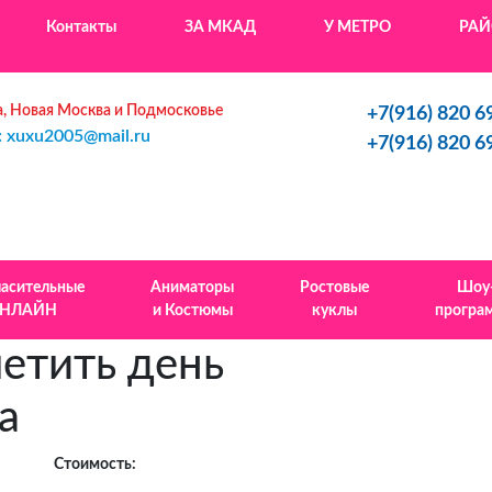
Контакты
ЗА МКАД
У МЕТРО
РА
, Новая Москва и Подмосковье
+7(916) 820 6
: xuxu2005@mail.ru
+7(916) 820 6
ласительные
Аниматоры
Ростовые
Шоу
НЛАЙН
и Костюмы
куклы
програ
етить день
а
Стоимость: