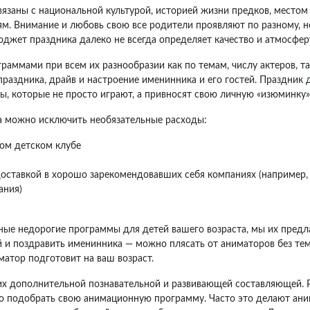
вязаны с национальной культурой, историей жизни предков, местом
м. Внимание и любовь свою все родители проявляют по разному, н
джет праздника далеко не всегда определяет качество и атмосферу
ммами при всем их разнообразии как по темам, числу актеров, та
праздника, драйв и настроение именинника и его гостей. Праздник
, которые не просто играют, а привносят свою личную «изюминку» 
а можно исключить необязательные расходы:
гом детском клубе
доставкой в хорошо зарекомендовавших себя компаниях (например, п
ания)
е недорогие программы для детей вашего возраста, мы их предл
ей и поздравить именинника — можно плясать от аниматоров без т
матор подготовит на ваш возраст.
их дополнительной познавательной и развивающей составляющей. 
но подобрать свою анимационную программу. Часто это делают ан