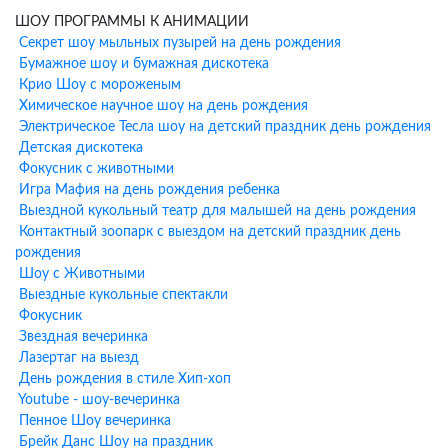
Что входит в программу
ШОУ ПРОГРАММЫ К АНИМАЦИИ
Секрет шоу мыльных пузырей на день рождения
аниматора у метро
Бумажное шоу и бумажная дискотека
Крио Шоу с мороженым
Чертановская
Химическое научное шоу на день рождения
Электрическое Тесла шоу на детский праздник день рождения
Профессиональная музыкальная колонка
Детская дискотека
Интерактивные игры и конкурсы (30-40 минут активной
Фокусник с животными
программы)
Игра Мафия на день рождения ребенка
Выбранный костюм персонажа с профессиональным
Выездной кукольный театр для малышей на день рождения
аниматором
Контактный зоопарк с выездом на детский праздник день
Моделирование фигурок из шариков-колбасок в подарок
рождения
каждому гостю
Шоу с Животными
Мини-шоу мыльных пузырей (включая гигантские пузыри)
Выездные кукольные спектакли
Аквагрим для всех детей (при заказе программы от 1,5 часов)
Фокусник
Музыкальное сопровождение и танцы
Звездная вечеринка
Поздравление именинника
Лазертаг на выезд
Дополнительные шоу-
День рождения в стиле Хип-хоп
Youtube - шоу-вечеринка
программы к анимации у метро
Пенное Шоу вечеринка
Брейк Данс Шоу на праздник