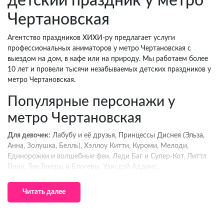
детский праздник у метро
Чертановская
Агентство праздников ХИХИ-ру предлагает услуги
профессиональных аниматоров у метро Чертановская с
выездом на дом, в кафе или на природу. Мы работаем более
10 лет и провели тысячи незабываемых детских праздников у
метро Чертановская.
Популярные персонажи у
метро Чертановская
Для девочек:
Лабубу и её друзья, Принцессы Диснея (Эльза,
Анна, Золушка, Белль), Хэллоу Китти, Куроми, Мелоди,
Единорожки и волшебные феи, Леди Баг и Супер-Кот, Литтл
Пони, Тик-Токеры и Блогеры, Уэнсдэй Аддамс.
Для мальчиков:
Человек-Паук и супергерои Marvel, Бэтмен и
Читать далее
герои DC, Гарри Поттер и волшебники, Тачки (Молния
МакКуин, Вспыш), Трансформеры, Ведущий и Блогер, Тик-
Токер.