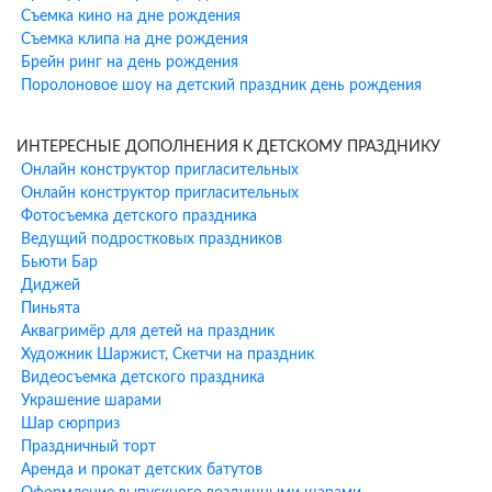
Чертановская
Съемка кино на дне рождения
К программе аниматора можно добавить профессиональные
Съемка клипа на дне рождения
шоу-программы:
Брейн ринг на день рождения
Поролоновое шоу на детский праздник день рождения
Научное шоу
— увлекательные опыты и эксперименты для
юных исследователей
ИНТЕРЕСНЫЕ ДОПОЛНЕНИЯ К ДЕТСКОМУ ПРАЗДНИКУ
Шоу мыльных пузырей
— гигантские пузыри и удивительные
Онлайн конструктор пригласительных
фигуры
Онлайн конструктор пригласительных
Бумажное шоу
— яркое и эффектное завершение праздника
Фотосъемка детского праздника
Фокусы и иллюзии
— настоящее волшебство от
Ведущий подростковых праздников
профессионального фокусника
Бьюти Бар
Химическое шоу
— безопасные и зрелищные опыты для детей
Диджей
Азотное шоу
— эффектные эксперименты с жидким азотом
Пиньята
Преимущества заказа
Аквагримёр для детей на праздник
Художник Шаржист, Скетчи на праздник
аниматоров ХИХИ-ру у метро
Видеосъемка детского праздника
Чертановская
Украшение шарами
Шар сюрприз
1. Фото аниматора заранее
— После оформления заказа вы
Праздничный торт
получаете фотографию вашего аниматора, чтобы знать, кто
Аренда и прокат детских батутов
приедет на праздник.