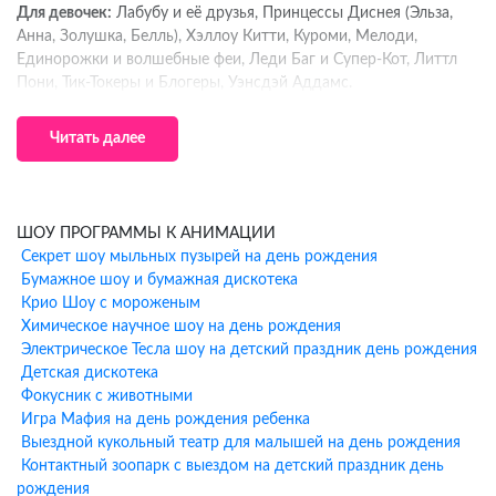
Для девочек:
Лабубу и её друзья, Принцессы Диснея (Эльза,
Анна, Золушка, Белль), Хэллоу Китти, Куроми, Мелоди,
Единорожки и волшебные феи, Леди Баг и Супер-Кот, Литтл
Пони, Тик-Токеры и Блогеры, Уэнсдэй Аддамс.
Для мальчиков:
Человек-Паук и супергерои Marvel, Бэтмен и
Читать далее
герои DC, Гарри Поттер и волшебники, Тачки (Молния
МакКуин, Вспыш), Трансформеры, Ведущий и Блогер, Тик-
Токер.
Что входит в программу
ШОУ ПРОГРАММЫ К АНИМАЦИИ
Секрет шоу мыльных пузырей на день рождения
аниматора у метро Народное
Бумажное шоу и бумажная дискотека
Крио Шоу с мороженым
Ополчение
Химическое научное шоу на день рождения
Электрическое Тесла шоу на детский праздник день рождения
Профессиональная музыкальная колонка
Детская дискотека
Интерактивные игры и конкурсы (30-40 минут активной
Фокусник с животными
программы)
Игра Мафия на день рождения ребенка
Выбранный костюм персонажа с профессиональным
Выездной кукольный театр для малышей на день рождения
аниматором
Контактный зоопарк с выездом на детский праздник день
Моделирование фигурок из шариков-колбасок в подарок
рождения
каждому гостю