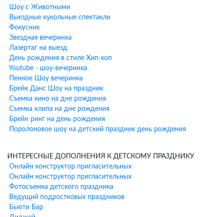
Шоу с Животными
Мини-шоу мыльных пузырей (включая гигантские пузыри)
Выездные кукольные спектакли
Аквагрим для всех детей (при заказе программы от 1,5 часов)
Фокусник
Музыкальное сопровождение и танцы
Звездная вечеринка
Поздравление именинника
Лазертаг на выезд
Дополнительные шоу-
День рождения в стиле Хип-хоп
Youtube - шоу-вечеринка
программы к анимации у метро
Пенное Шоу вечеринка
Народное Ополчение
Брейк Данс Шоу на праздник
Съемка кино на дне рождения
К программе аниматора можно добавить профессиональные
Съемка клипа на дне рождения
шоу-программы:
Брейн ринг на день рождения
Поролоновое шоу на детский праздник день рождения
Научное шоу
— увлекательные опыты и эксперименты для
юных исследователей
ИНТЕРЕСНЫЕ ДОПОЛНЕНИЯ К ДЕТСКОМУ ПРАЗДНИКУ
Шоу мыльных пузырей
— гигантские пузыри и удивительные
Онлайн конструктор пригласительных
фигуры
Онлайн конструктор пригласительных
Бумажное шоу
— яркое и эффектное завершение праздника
Фотосъемка детского праздника
Фокусы и иллюзии
— настоящее волшебство от
Ведущий подростковых праздников
профессионального фокусника
Бьюти Бар
Химическое шоу
— безопасные и зрелищные опыты для детей