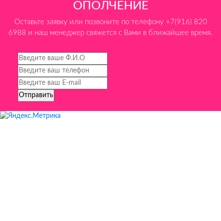
ОПОЛЧЕНИЕ
отзывы о каждом прошедшем празднике, чтобы постоянно
улучшать качество наших услуг.
Оставьте заявку или позвоните по телефону +7(916) 820
6988 и наш менеджер свяжется с Вами в ближайшее время.
География работы у метро
Народное Ополчение
Мы обслуживаем не только территорию непосредственно у
станции метро Народное Ополчение, но и прилегающие
районы в радиусе 3-5 км. Наши аниматоры оперативно
выезжают на адреса в пешей доступности от метро, а также в
близлежащие кварталы и жилые комплексы.
Как заказать аниматора у
метро Народное Ополчение
Позвоните нам по телефону +7 (916) 820-69-88 или оставьте
заявку на сайте
Расскажите о вашем празднике: возраст ребенка, количество
детей, дата и время
Выберите персонажа из нашего каталога (более 150
костюмов!)