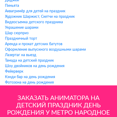
Диджей
Азотное шоу
— эффектные эксперименты с жидким азотом
Пиньята
Преимущества заказа
Аквагримёр для детей на праздник
Художник Шаржист, Скетчи на праздник
аниматоров ХИХИ-ру у метро
Видеосъемка детского праздника
Народное Ополчение
Украшение шарами
Шар сюрприз
1. Фото аниматора заранее
— После оформления заказа вы
Праздничный торт
получаете фотографию вашего аниматора, чтобы знать, кто
Аренда и прокат детских батутов
приедет на праздник.
Оформление выпускного воздушными шарами
Лазертаг на выезд
2. Аниматор всегда на связи
— Ваш аниматор остается на связи
Тамада на детский праздник
с вами до и во время праздника для координации всех
Шоу двойников на день рождения
деталей.
Фейерверк
Кэнди бар на день рождения
3. Работаем БЕЗ предоплаты
— Оплата производится после
Фотозона на день рождения
проведения мероприятия. Мы уверены в качестве наших услуг!
4. Всё включено в программу
— В стоимость УЖЕ включены
ЗАКАЗАТЬ АНИМАТОРА НА
все услуги: грим, шоу мыльных пузырей, музыка, подарки из
ДЕТСКИЙ ПРАЗДНИК ДЕНЬ
шариков каждому ребенку.
РОЖДЕНИЯ У МЕТРО НАРОДНОЕ
5. Постоянный контроль качества
— Мы собираем и публикуем