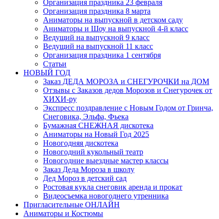
Организация праздника 23 февраля
Организация праздника 8 марта
Аниматоры на выпускной в детском саду
Аниматоры и Шоу на выпускной 4-й класс
Ведущий на выпускной 9 класс
Ведущий на выпускной 11 класс
Организация праздника 1 сентября
Статьи
НОВЫЙ ГОД
Заказ ДЕДА МОРОЗА и СНЕГУРОЧКИ на ДОМ
Отзывы с Заказов дедов Морозов и Снегурочек от
ХИХИ-ру
Экспресс поздравление с Новым Годом от Гринча,
Снеговика, Эльфа, Фьека
Бумажная СНЕЖНАЯ дискотека
Аниматоры на Новый Год 2025
Новогодняя дискотека
Новогодний кукольный театр
Новогодние выездные мастер классы
Заказ Деда Мороза в школу
Дед Мороз в детский сад
Ростовая кукла снеговик аренда и прокат
Видеосъемка новогоднего утренника
Пригласительные ОНЛАЙН
Аниматоры и Костюмы