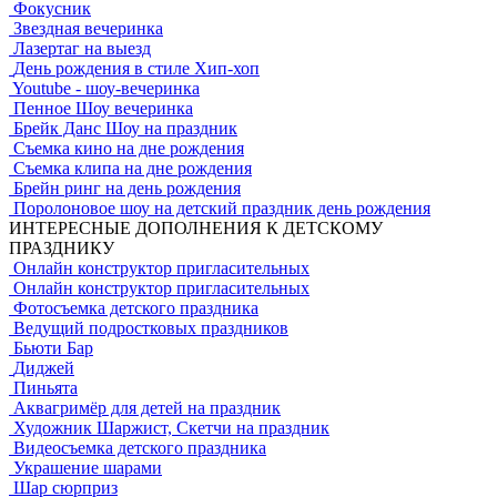
Фокусник
– хорошо проходит для детей любого возраста, в
Звездная вечеринка
особенности от 2 до 8 лет. По-настоящему огромные, не
Лазертаг на выезд
лопающиеся пузыри, медленно пролетающие мимо
День рождения в стиле Хип-хоп
ребенка, вызывают неизменное восхищение и желание
Youtube - шоу-вечеринка
его лопнуть. Пенные трубки позволяют делать плотные
Пенное Шоу вечеринка
пенные объемные фигуры, чем и пользуются
Брейк Данс Шоу на праздник
аниматоры, наращивая детям уши, делая шапки и
Съемка кино на дне рождения
бороды с бакенбардами. Здесь важно успеть сделать
Съемка клипа на дне рождения
необычные и смешные фотографии детей в столь
Брейн ринг на день рождения
необычных образах.
Поролоновое шоу на детский праздник день рождения
Тесла шоу – искусство повелителей молний впечатлит
ИНТЕРЕСНЫЕ ДОПОЛНЕНИЯ К ДЕТСКОМУ
ребенка, в особенности, если он лично принимает
ПРАЗДНИКУ
участие в этом смелом эксперименте. Для подготовки
Онлайн конструктор пригласительных
рабочего места аниматору важно предоставить
Онлайн конструктор пригласительных
устойчивый стол, на который ставится довольно
Фотосъемка детского праздника
тяжелая катушка Тесла, розетка в непосредственной
Ведущий подростковых праздников
близости от него, и создать затемнения для
Бьюти Бар
максимального визуального контроля за мгновенными
Диджей
вспышками – пробоями воздуха между проводниками с
Пиньята
током высокого напряжения. Детям раздают
Аквагримёр для детей на праздник
необходимые устройства, с помощью которых опыты с
Художник Шаржист, Скетчи на праздник
электричеством становятся совершенно безопасными.
Видеосъемка детского праздника
Украшение шарами
Спортивные мероприятия с
Шар сюрприз