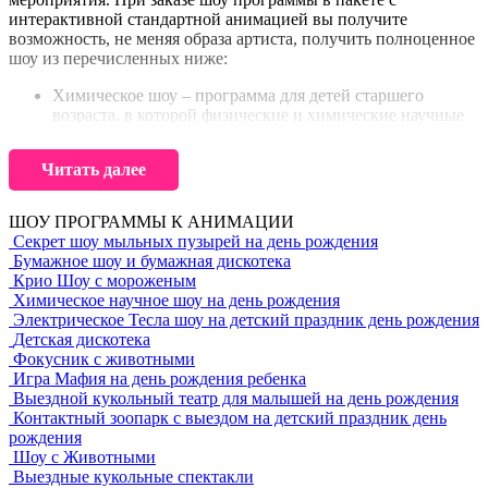
интерактивной стандартной анимацией вы получите
возможность, не меняя образа артиста, получить полноценное
шоу из перечисленных ниже:
Химическое шоу – программа для детей старшего
возраста, в которой физические и химические научные
эксперименты объединены или составлены выборочно
по интересам именинника. По ходу шоу ведущих
Читать далее
поясняет любопытные факты и причины возникновения
эффектов, порой, так сильно будоражащих детское
воображение
ШОУ ПРОГРАММЫ К АНИМАЦИИ
В отличие от химического научного шоу, есть вариант
Секрет шоу мыльных пузырей на день рождения
криогенного шоу. Оно не сильно отличается по
Бумажное шоу и бумажная дискотека
визуальным эффектам, и основано на взаимодействии
Крио Шоу с мороженым
веществ при передаче низких температур. В качестве
Химическое научное шоу на день рождения
основ0ного охлаждающего агента используется жидкий
Электрическое Тесла шоу на детский праздник день рождения
азот, находящийся в жидком агрегатном состоянии,
Детская дискотека
благодаря низкой температуре, при которой его довозят
Фокусник с животными
до места проведения шоу в сосуде Дюара или просто в
Игра Мафия на день рождения ребенка
термосе.
Выездной кукольный театр для малышей на день рождения
Крио взаимодействие с органическими и
Контактный зоопарк с выездом на детский праздник день
неорганическими веществами приводит к интересным
рождения
явлениям, причины которых ведущий обязательно
Шоу с Животными
пояснит детям.
Выездные кукольные спектакли
Шоу мыльных пузырей как самое знакомое и доступное