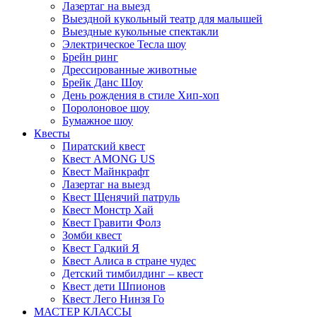
Лазертаг на выезд
Выездной кукольный театр для малышей
Выездные кукольные спектакли
Электрическое Тесла шоу
Брейн ринг
Дрессированные животные
Брейк Данс Шоу
День рождения в стиле Хип-хоп
Поролоновое шоу
Бумажное шоу
Квесты
Пиратский квест
Квест AMONG US
Квест Майнкрафт
Лазертаг на выезд
Квест Щенячий патруль
Квест Монстр Хай
Квест Гравити Фолз
Зомби квест
Квест Гадкий Я
Квест Алиса в стране чудес
Детский тимбилдинг – квест
Квест дети Шпионов
Квест Лего Нинзя Го
МАСТЕР КЛАССЫ