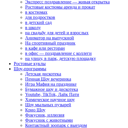
Экспресс поздравление — живая открытка
Ростовые костюмы аренда и прокат
в костюмах
для подростков
в детский сад
в школу
на свадьбу для детей и взрослых
Аниматор на выпускной
На спортивный праздник
в кафе или ресторан
в офис — поздравление с коллеги
на улицу, в парк, детскую площадку
Ростовые куклы
Шоу-программы
Детская дискотека
Пенная Шоу вечеринка
Игра Мафия на празднике
Бумажное шоу и дискотека
Youtube, TikTok, Лайк Пати
Химическое научное шоу
Шоу мыльных пузырей
Крио Шоу
Фокусник, иллюзия
Фокусник с животными
Контактный зоопарк с выездом