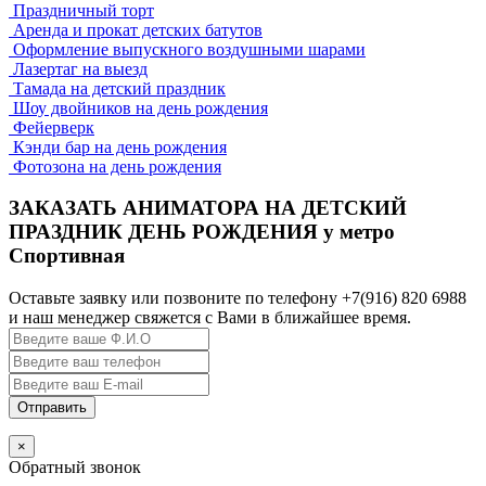
Праздничный торт
аниматорами в стиле Хоккей или
Аренда и прокат детских батутов
Футбол
Оформление выпускного воздушными шарами
Лазертаг на выезд
Тамада на детский праздник
Для детей - юных спортсменов у нас есть отличные
Шоу двойников на день рождения
программы в стилистике спорта. Поклонникам Хоккея или
Фейерверк
Футбола, которые, порой, приглашают на свой день рождения
Кэнди бар на день рождения
друзей из спортивных секций, мы приготовили
Фотозона на день рождения
замечательный сюрприз: аниматоры в ростовых костюмах из
мульфильмы ШАЙБУ-ШАЙБУ или настоящего тренера
ЗАКАЗАТЬ АНИМАТОРА НА ДЕТСКИЙ
футбольного клуба. Если есть возможность провести
праздник на улице - будет здорово! После веселой разминки
ПРАЗДНИК ДЕНЬ РОЖДЕНИЯ у метро
все дети выбегают на поле, и, вместо надоевшей за годы
Спортивная
тренировок беготни - начинается праздник с играми,
конкурсами, смешными импровизациями и небольшими
Оставьте заявку или позвоните по телефону +7(916) 820 6988
викторинами. Но всегда праздник остается праздником, и
и наш менеджер свяжется с Вами в ближайшее время.
дети будут рады провести этот деть на шуточной тренировке.
Отчет одного из спортивных праздников с 2 аниматорами в
стиле
Хоккей можно посмотреть по этой ссылке
.
География работы у метро Спортивная
×
Мы обслуживаем не только территорию непосредственно у
Обратный звонок
станции метро Спортивная, но и прилегающие районы в